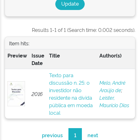
Results 1-1 of 1 (Search time: 0.002 seconds).
Item hits:
Preview
Issue
Title
Author(s)
Date
Texto para
discussão n. 25: o
Melo, André
investidor não
Araújo de
;
2016
residente na dívida
Leister,
pública em moeda
Maurício Dias
local
previous
1
next