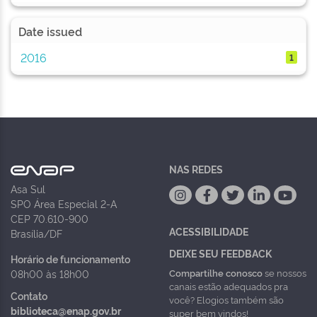
Date issued
2016
1
NAS REDES
Asa Sul
SPO Área Especial 2-A
CEP 70.610-900
ACESSIBILIDADE
Brasília/DF
DEIXE SEU FEEDBACK
Horário de funcionamento
Compartilhe conosco
se nossos
08h00 às 18h00
canais estão adequados pra
Contato
você? Elogios também são
biblioteca@enap.gov.br
super bem vindos!