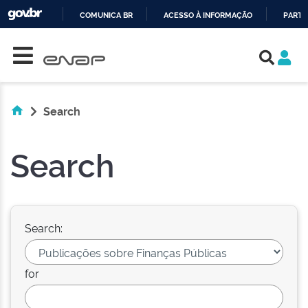
COMUNICA BR
ACESSO À INFORMAÇÃO
PARTI
Skip navigation
IR
PARA
O
CONTEÚDO
Search
Search
Search:
for