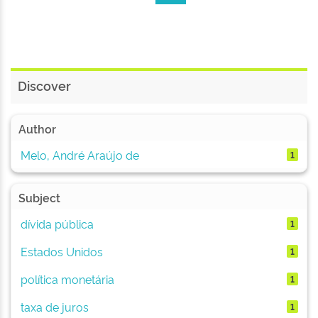
Discover
Author
Melo, André Araújo de
1
Subject
dívida pública
1
Estados Unidos
1
política monetária
1
taxa de juros
1