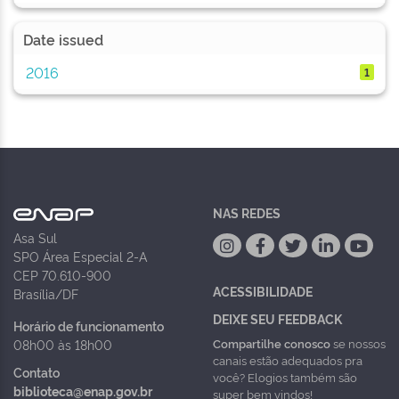
Date issued
2016
1
NAS REDES
Asa Sul
SPO Área Especial 2-A
CEP 70.610-900
ACESSIBILIDADE
Brasília/DF
DEIXE SEU FEEDBACK
Horário de funcionamento
Compartilhe conosco
se nossos
08h00 às 18h00
canais estão adequados pra
Contato
você? Elogios também são
biblioteca@enap.gov.br
super bem vindos!