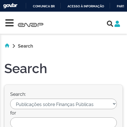
COMUNICA BR
ACESSO À INFORMAÇÃO
PARTI
Skip navigation
IR
PARA
O
CONTEÚDO
Search
Search
Search:
for