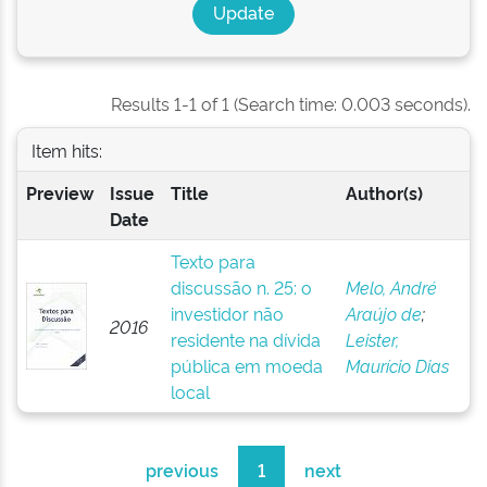
Results 1-1 of 1 (Search time: 0.003 seconds).
Item hits:
Preview
Issue
Title
Author(s)
Date
Texto para
discussão n. 25: o
Melo, André
investidor não
Araújo de
;
2016
residente na dívida
Leister,
pública em moeda
Maurício Dias
local
previous
1
next