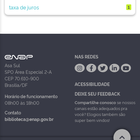
taxa de juros
1
NAS REDES
Asa Sul
SPO Área Especial 2-A
CEP 70.610-900
ACESSIBILIDADE
Brasília/DF
DEIXE SEU FEEDBACK
Horário de funcionamento
Compartilhe conosco
se nossos
08h00 às 18h00
canais estão adequados pra
Contato
você? Elogios também são
biblioteca@enap.gov.br
super bem vindos!