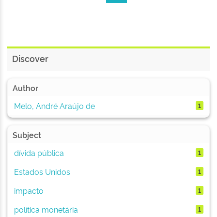
Discover
Author
Melo, André Araújo de
1
Subject
dívida pública
1
Estados Unidos
1
impacto
1
política monetária
1