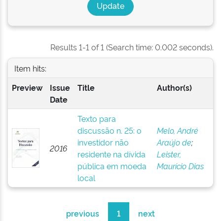
Results 1-1 of 1 (Search time: 0.002 seconds).
Item hits:
Preview
Issue
Title
Author(s)
Date
Texto para
discussão n. 25: o
Melo, André
investidor não
Araújo de
;
2016
residente na dívida
Leister,
pública em moeda
Maurício Dias
local
previous
1
next