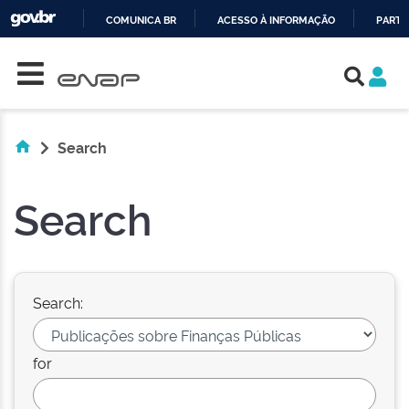
COMUNICA BR
ACESSO À INFORMAÇÃO
PARTI
Skip navigation
IR
PARA
O
CONTEÚDO
Search
Search
Search:
for