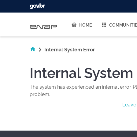
Skip navigation
HOME
COMMUNITI
Internal System Error
Internal System 
The system has experienced an internal error. Pl
problem.
Leave 