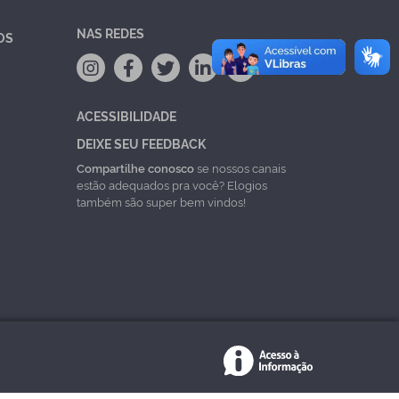
NAS REDES
OS
ACESSIBILIDADE
DEIXE SEU FEEDBACK
Compartilhe conosco
se nossos canais
estão adequados pra você? Elogios
também são super bem vindos!