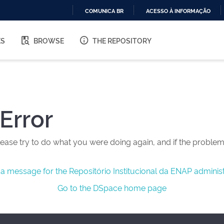
COMUNICA BR
ACESSO À INFORMAÇÃO
IR
PARA
ES
BROWSE
THE REPOSITORY
O
CONTEÚDO
Error
ease try to do what you were doing again, and if the problem 
a message for the Repositório Institucional da ENAP administ
Go to the DSpace home page