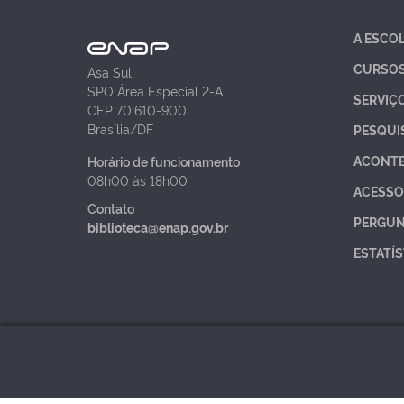
A ESCO
CURSO
Asa Sul
SPO Área Especial 2-A
SERVIÇ
CEP 70.610-900
Brasília/DF
PESQUI
ACONT
Horário de funcionamento
08h00 às 18h00
ACESSO
Contato
PERGUN
biblioteca@enap.gov.br
ESTATÍS