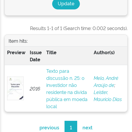
Results 1-1 of 1 (Search time: 0.002 seconds).
Item hits:
Preview
Issue
Title
Author(s)
Date
Texto para
discussão n. 25: o
Melo, André
investidor não
Araújo de
;
2016
residente na dívida
Leister,
pública em moeda
Maurício Dias
local
previous
1
next