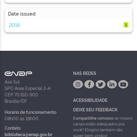
Date issued
2016
1
NAS REDES
Asa Sul
SPO Área Especial 2-A
CEP 70.610-900
ACESSIBILIDADE
Brasília/DF
DEIXE SEU FEEDBACK
Horário de funcionamento
Compartilhe conosco
se nossos
08h00 às 18h00
canais estão adequados pra
Contato
você? Elogios também são
biblioteca@enap.gov.br
super bem vindos!