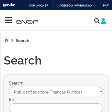
COMUNICA BR
ACESSO À INFORMAÇÃO
PARTI
Skip navigation
IR
PARA
O
CONTEÚDO
Search
Search
Search:
for