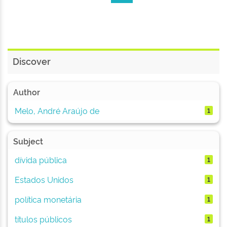
Discover
Author
Melo, André Araújo de
1
Subject
dívida pública
1
Estados Unidos
1
política monetária
1
títulos públicos
1