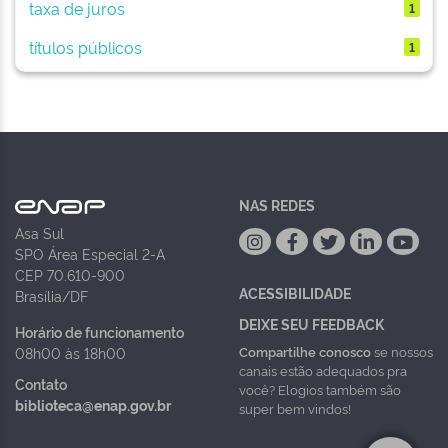
taxa de juros
1
títulos públicos
1
NAS REDES
Asa Sul
SPO Área Especial 2-A
CEP 70.610-900
ACESSIBILIDADE
Brasília/DF
DEIXE SEU FEEDBACK
Horário de funcionamento
Compartilhe conosco
se nossos
08h00 às 18h00
canais estão adequados pra
Contato
você? Elogios também são
biblioteca@enap.gov.br
super bem vindos!