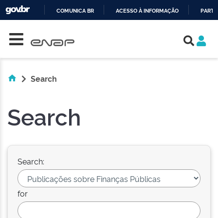
COMUNICA BR
ACESSO À INFORMAÇÃO
PARTI
Skip navigation
IR
PARA
O
CONTEÚDO
Search
Search
Search:
for