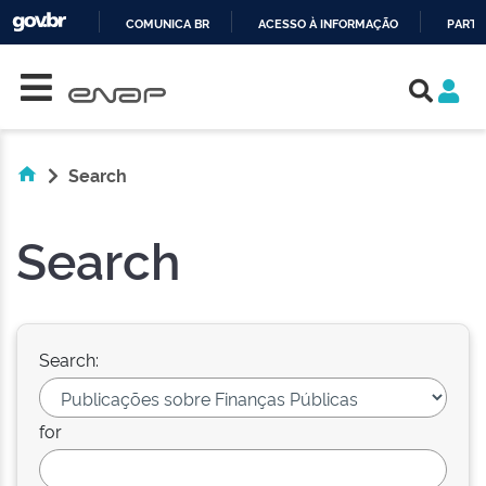
COMUNICA BR
ACESSO À INFORMAÇÃO
PARTI
Skip navigation
IR
PARA
O
CONTEÚDO
Search
Search
Search:
for