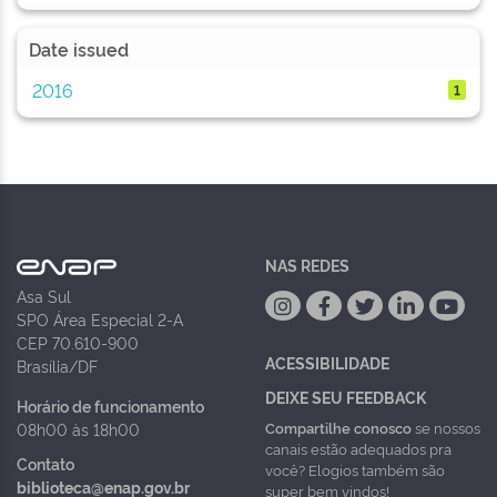
Date issued
2016
1
NAS REDES
Asa Sul
SPO Área Especial 2-A
CEP 70.610-900
ACESSIBILIDADE
Brasília/DF
DEIXE SEU FEEDBACK
Horário de funcionamento
Compartilhe conosco
se nossos
08h00 às 18h00
canais estão adequados pra
Contato
você? Elogios também são
biblioteca@enap.gov.br
super bem vindos!