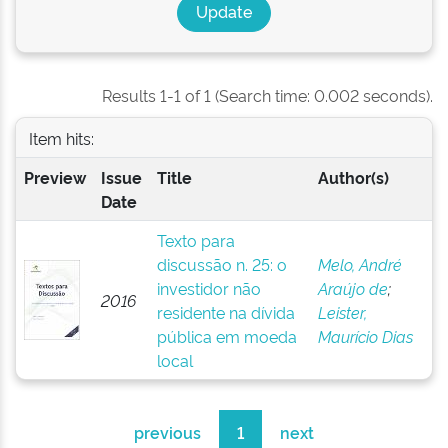
Results 1-1 of 1 (Search time: 0.002 seconds).
Item hits:
Preview
Issue
Title
Author(s)
Date
Texto para
discussão n. 25: o
Melo, André
investidor não
Araújo de
;
2016
residente na dívida
Leister,
pública em moeda
Maurício Dias
local
previous
1
next