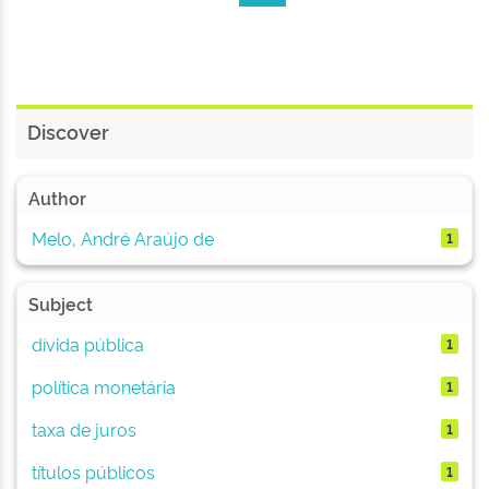
Discover
Author
Melo, André Araújo de
1
Subject
dívida pública
1
política monetária
1
taxa de juros
1
títulos públicos
1