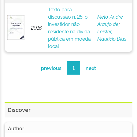
Texto para
discussão n. 25: o
Melo, André
investidor não
Araújo de
;
2016
residente na dívida
Leister,
pública em moeda
Maurício Dias
local
previous
1
next
Discover
Author