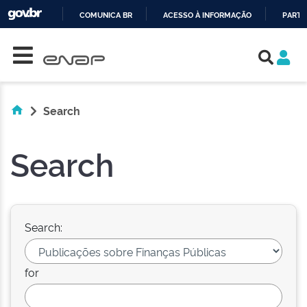
COMUNICA BR
ACESSO À INFORMAÇÃO
PARTI
Skip navigation
IR
PARA
O
CONTEÚDO
Search
Search
Search:
for