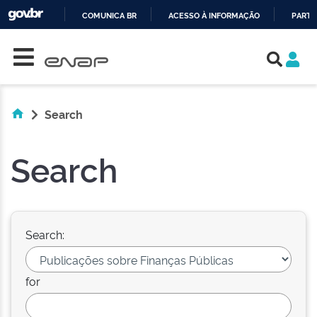
COMUNICA BR
ACESSO À INFORMAÇÃO
PARTI
Skip navigation
IR
PARA
O
CONTEÚDO
Search
Search
Search:
for