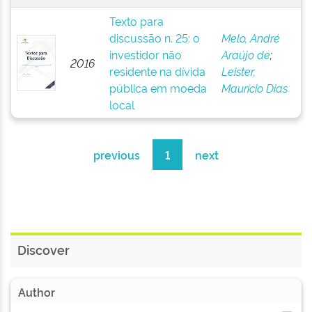
Texto para
discussão n. 25: o
Melo, André
investidor não
Araújo de
;
2016
residente na dívida
Leister,
pública em moeda
Maurício Dias
local
previous
1
next
Discover
Author