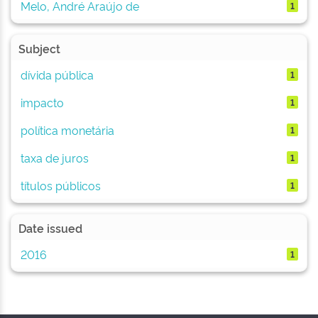
Melo, André Araújo de
1
Subject
dívida pública
1
impacto
1
política monetária
1
taxa de juros
1
títulos públicos
1
Date issued
2016
1