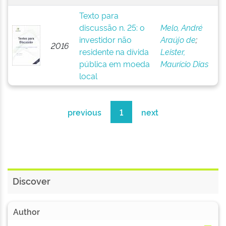
Texto para
discussão n. 25: o
Melo, André
investidor não
Araújo de
;
2016
residente na dívida
Leister,
pública em moeda
Maurício Dias
local
previous
1
next
Discover
Author