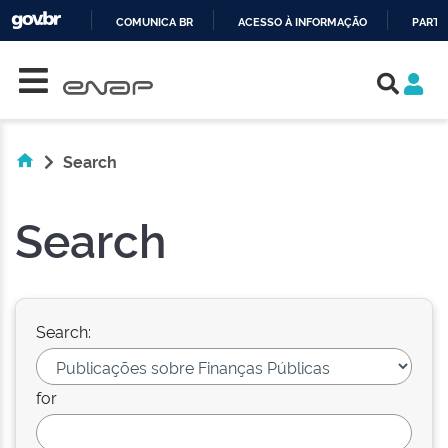
COMUNICA BR
ACESSO À INFORMAÇÃO
PARTI
Skip navigation
IR
PARA
O
CONTEÚDO
Search
Search
Search:
for