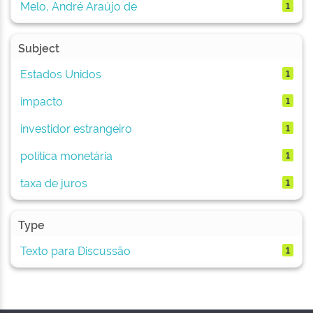
Melo, André Araújo de
1
Subject
Estados Unidos
1
impacto
1
investidor estrangeiro
1
política monetária
1
taxa de juros
1
Type
Texto para Discussão
1