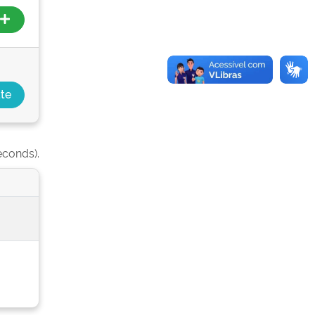
econds).