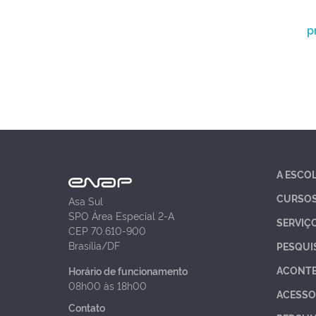
p
A ESCO
CURSO
Asa Sul
SPO Área Especial 2-A
SERVIÇ
CEP 70.610-900
Brasília/DF
PESQUI
ACONT
Horário de funcionamento
08h00 às 18h00
ACESSO
Contato