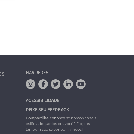
NAS REDES
OS
ACESSIBILIDADE
DEIXE SEU FEEDBACK
Compartilhe conosco
se nossos canais
estão adequados pra você? Elogios
também são super bem vindos!