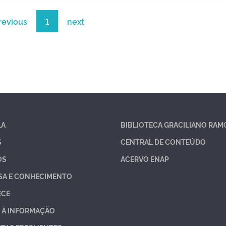
revious
1
next
LA
BIBLIOTECA GRACILIANO RAM
S
CENTRAL DE CONTEÚDO
OS
ACERVO ENAP
SA E CONHECIMENTO
ECE
 À INFORMAÇÃO