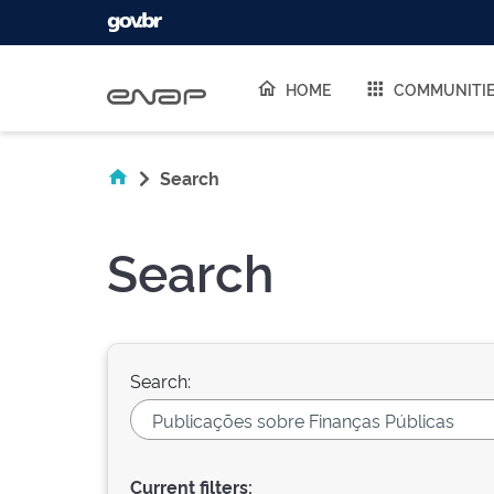
Skip navigation
HOME
COMMUNITI
Search
Search
Search:
Current filters: