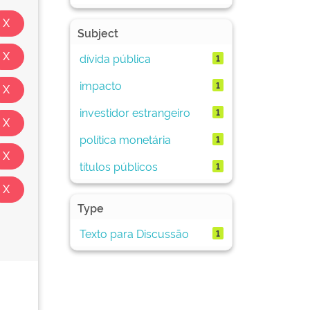
Subject
dívida pública
1
impacto
1
investidor estrangeiro
1
política monetária
1
títulos públicos
1
Type
Texto para Discussão
1