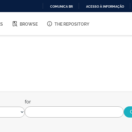
COMUNICA BR
ACESSO À INFORMAÇÃO
IR
PARA
ES
BROWSE
THE REPOSITORY
O
CONTEÚDO
for