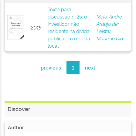
Texto para
discussão n. 25: o
Melo, André
investidor não
Araújo de
;
2016
residente na dívida
Leister,
pública em moeda
Maurício Dias
local
previous
1
next
Discover
Author