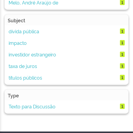
Melo, André Araújo de
1
Subject
dívida pública
1
impacto
1
investidor estrangeiro
1
taxa de juros
1
títulos públicos
1
Type
Texto para Discussão
1