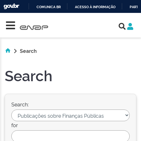
COMUNICA BR
ACESSO À INFORMAÇÃO
PARTI
Skip navigation
IR
PARA
O
CONTEÚDO
Search
Search
Search:
for