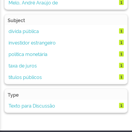
Melo, André Araújo de
1
Subject
dívida pública
1
investidor estrangeiro
1
política monetária
1
taxa de juros
1
títulos públicos
1
Type
Texto para Discussão
1