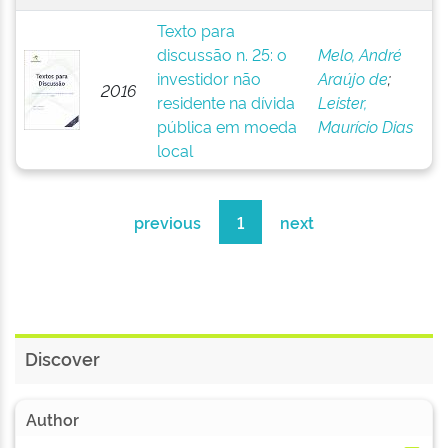
Texto para
discussão n. 25: o
Melo, André
investidor não
Araújo de
;
2016
residente na dívida
Leister,
pública em moeda
Maurício Dias
local
previous
1
next
Discover
Author