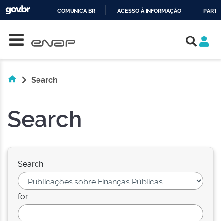
COMUNICA BR
ACESSO À INFORMAÇÃO
PARTI
Skip navigation
IR
PARA
O
CONTEÚDO
Search
Search
Search:
for