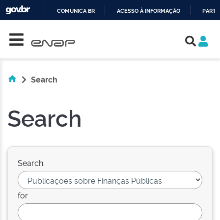
COMUNICA BR
ACESSO À INFORMAÇÃO
PARTI
Skip navigation
IR
PARA
O
CONTEÚDO
Search
Search
Search:
for