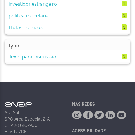
investidor estrangeiro
1
política monetária
1
títulos públicos
1
Type
Texto para Discussão
1
NAS REDES
Asa Sul
SPO Área Especial 2-A
CEP 70.610-900
ACESSIBILIDADE
Brasília/DF