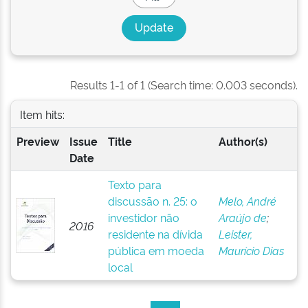
Results 1-1 of 1 (Search time: 0.003 seconds).
Item hits:
Preview
Issue
Title
Author(s)
Date
Texto para
discussão n. 25: o
Melo, André
investidor não
Araújo de
;
2016
residente na dívida
Leister,
pública em moeda
Maurício Dias
local