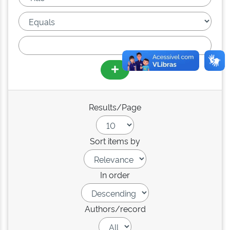
Results/Page
Sort items by
In order
Authors/record