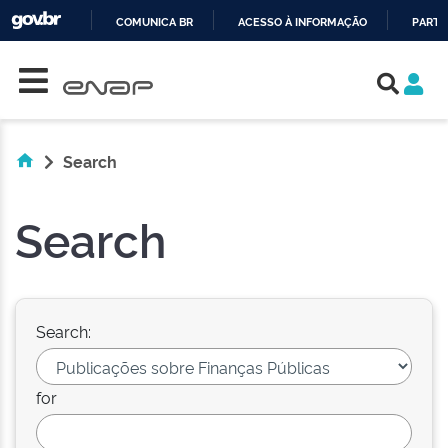
COMUNICA BR
ACESSO À INFORMAÇÃO
PARTI
Skip navigation
IR
PARA
O
CONTEÚDO
Search
Search
Search:
for