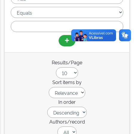
Results/Page
Sort items by
In order
Authors/record