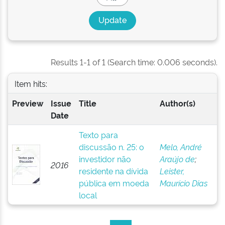
Results 1-1 of 1 (Search time: 0.006 seconds).
Item hits:
Preview
Issue
Title
Author(s)
Date
Texto para
discussão n. 25: o
Melo, André
investidor não
Araújo de
;
2016
residente na dívida
Leister,
pública em moeda
Maurício Dias
local