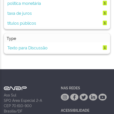
política monetária
1
taxa de juros
1
títulos públicos
1
Type
Texto para Discussão
1
NAS REDES
Asa Sul
SPO Área Especial 2-A
CEP 70.610-900
ACESSIBILIDADE
Brasília/DF