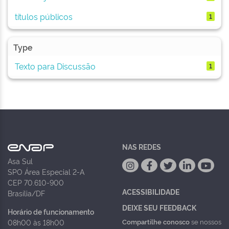
títulos públicos
1
Type
Texto para Discussão
1
NAS REDES
Asa Sul
SPO Área Especial 2-A
CEP 70.610-900
ACESSIBILIDADE
Brasília/DF
DEIXE SEU FEEDBACK
Horário de funcionamento
Compartilhe conosco
se nossos
08h00 às 18h00