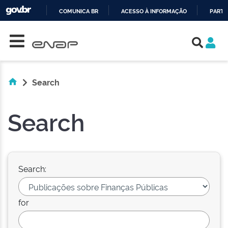
COMUNICA BR
ACESSO À INFORMAÇÃO
PARTI
Skip navigation
IR
PARA
O
CONTEÚDO
Search
Search
Search:
for