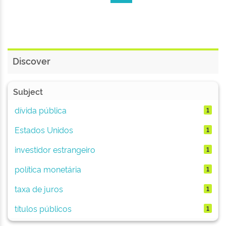
Discover
Subject
dívida pública
1
Estados Unidos
1
investidor estrangeiro
1
política monetária
1
taxa de juros
1
títulos públicos
1