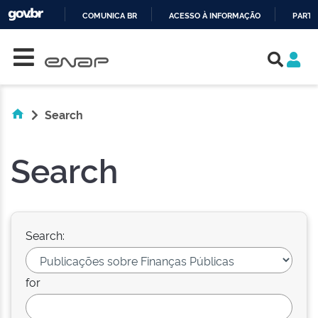
COMUNICA BR
ACESSO À INFORMAÇÃO
PARTI
Skip navigation
IR
PARA
O
CONTEÚDO
Search
Search
Search:
for