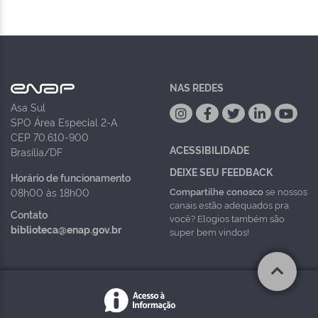
NAS REDES
Asa Sul
SPO Área Especial 2-A
CEP 70.610-900
ACESSIBILIDADE
Brasília/DF
DEIXE SEU FEEDBACK
Horário de funcionamento
Compartilhe conosco
se nossos
08h00 às 18h00
canais estão adequados pra
Contato
você? Elogios também são
biblioteca@enap.gov.br
super bem vindos!