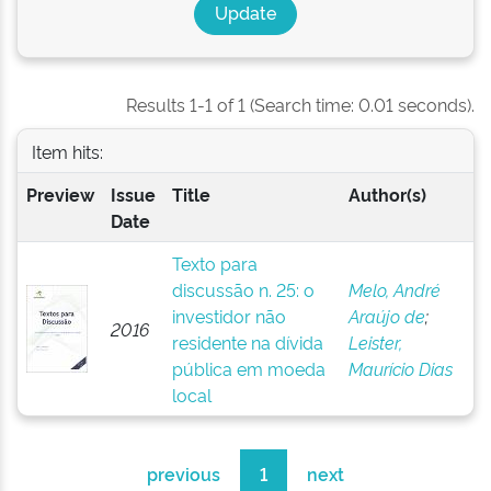
Results 1-1 of 1 (Search time: 0.01 seconds).
Item hits:
Preview
Issue
Title
Author(s)
Date
Texto para
discussão n. 25: o
Melo, André
investidor não
Araújo de
;
2016
residente na dívida
Leister,
pública em moeda
Maurício Dias
local
previous
1
next