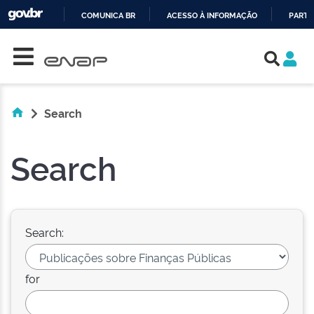
COMUNICA BR
ACESSO À INFORMAÇÃO
PARTI
Skip navigation
IR
PARA
O
CONTEÚDO
Search
Search
Search:
for