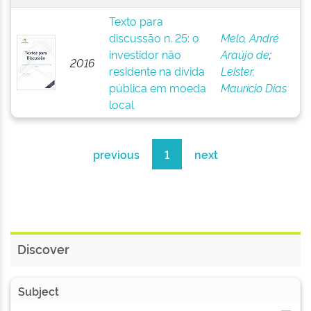
Texto para
discussão n. 25: o
Melo, André
investidor não
Araújo de
;
2016
residente na dívida
Leister,
pública em moeda
Maurício Dias
local
previous
1
next
Discover
Subject