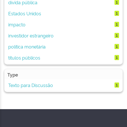
dívida pública
1
Estados Unidos
1
impacto
1
investidor estrangeiro
1
política monetária
1
títulos públicos
1
Type
Texto para Discussão
1