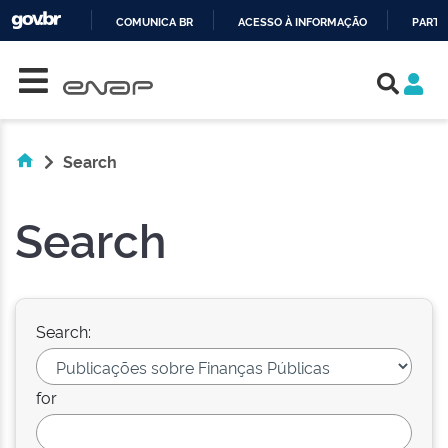
COMUNICA BR
ACESSO À INFORMAÇÃO
PARTI
Skip navigation
IR
PARA
O
CONTEÚDO
Search
Search
Search:
for