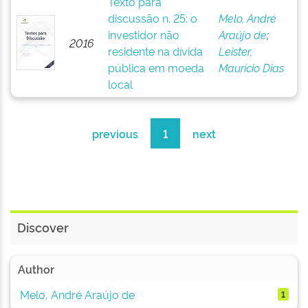
Texto para
discussão n. 25: o
Melo, André
investidor não
Araújo de
;
2016
residente na dívida
Leister,
pública em moeda
Maurício Dias
local
previous
1
next
Discover
Author
Melo, André Araújo de
1