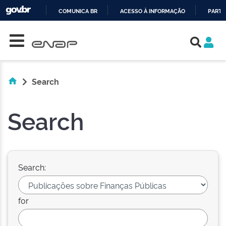
COMUNICA BR
ACESSO À INFORMAÇÃO
PARTI
Skip navigation
IR
PARA
O
CONTEÚDO
Search
Search
Search:
for