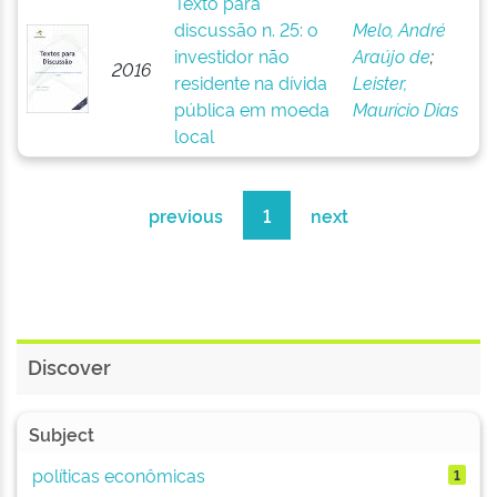
Texto para
discussão n. 25: o
Melo, André
investidor não
Araújo de
;
2016
residente na dívida
Leister,
pública em moeda
Maurício Dias
local
previous
1
next
Discover
Subject
políticas econômicas
1