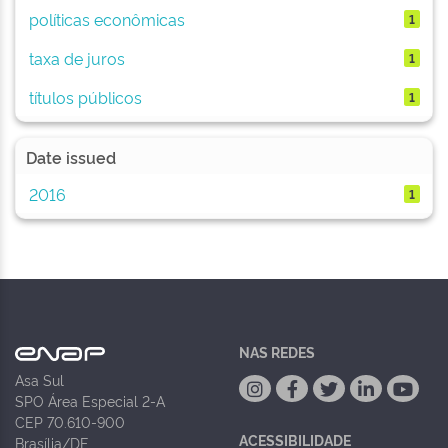
políticas econômicas
1
taxa de juros
1
títulos públicos
1
Date issued
2016
1
NAS REDES
Asa Sul
SPO Área Especial 2-A
CEP 70.610-900
ACESSIBILIDADE
Brasília/DF