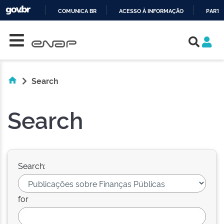
COMUNICA BR
ACESSO À INFORMAÇÃO
PARTI
Skip navigation
IR
PARA
O
CONTEÚDO
Search
Search
Search:
for