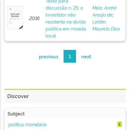
Texto para
discussão n. 25: o
Melo, André
investidor não
Araújo de
;
2016
residente na dívida
Leister,
pública em moeda
Maurício Dias
local
previous
1
next
Discover
Subject
política monetária
1