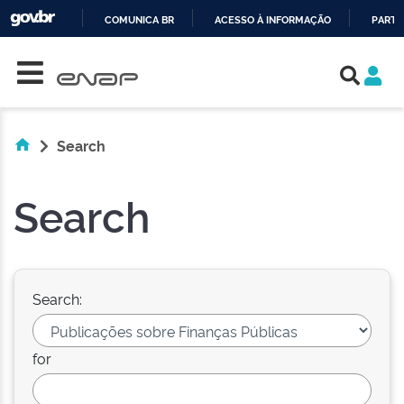
COMUNICA BR
ACESSO À INFORMAÇÃO
PARTI
Skip navigation
IR
PARA
O
CONTEÚDO
Search
Search
Search:
for