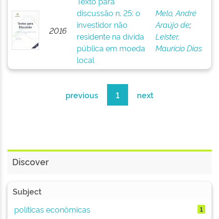
Texto para
discussão n. 25: o
Melo, André
investidor não
Araújo de
;
2016
residente na dívida
Leister,
pública em moeda
Maurício Dias
local
previous
1
next
Discover
Subject
políticas econômicas
1