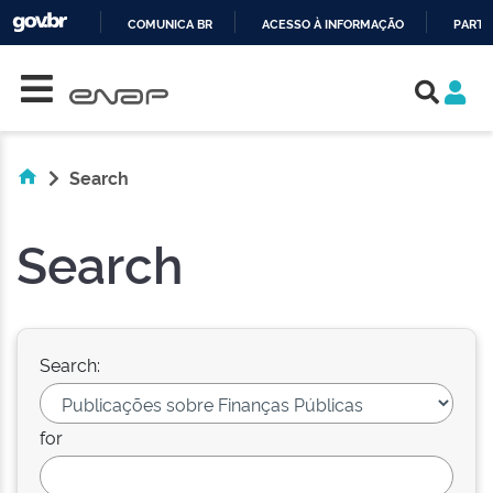
COMUNICA BR
ACESSO À INFORMAÇÃO
PARTI
Skip navigation
IR
PARA
O
CONTEÚDO
Search
Search
Search:
for