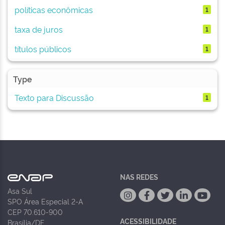
políticas econômicas
1
taxa de juros
1
títulos públicos
1
Type
Texto para Discussão
1
NAS REDES
Asa Sul
SPO Área Especial 2-A
CEP 70.610-900
ACESSIBILIDADE
Brasília/DF