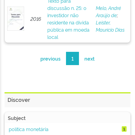
Texto para
discussão n. 25: o
Melo, André
investidor não
Araújo de
;
2016
residente na dívida
Leister,
pública em moeda
Maurício Dias
local
previous
1
next
Discover
Subject
política monetária
1