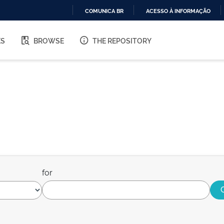
COMUNICA BR
ACESSO À INFORMAÇÃO
IR
PARA
ES
BROWSE
THE REPOSITORY
O
CONTEÚDO
for