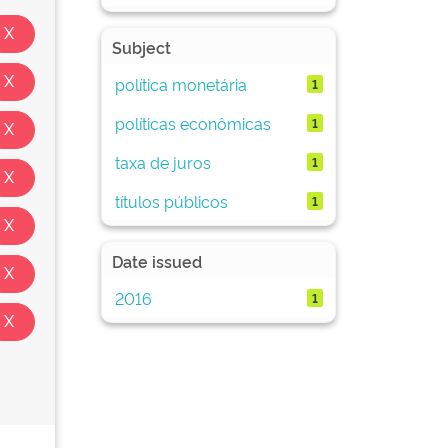
Subject
política monetária
1
políticas econômicas
1
taxa de juros
1
títulos públicos
1
Date issued
2016
1