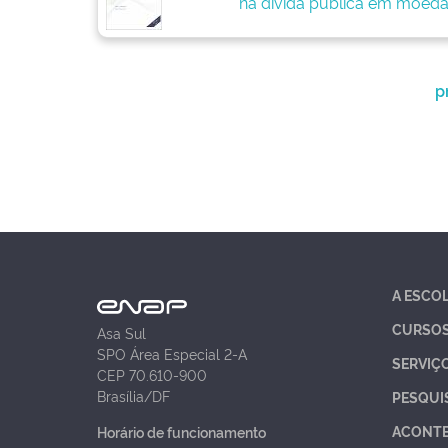
na dívida pública em moeda
p
A ESCO
CURSO
Asa Sul
SPO Área Especial 2-A
SERVIÇ
CEP 70.610-900
Brasília/DF
PESQUI
ACONT
Horário de funcionamento