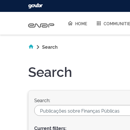
Skip navigation
HOME
COMMUNITI
Search
Search
Search:
Current filters: