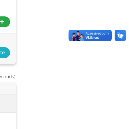
econds).