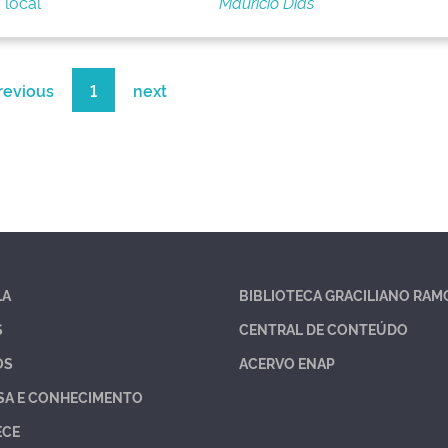
 local
Maurício Dias
revious
1
next
LA
BIBLIOTECA GRACILIANO RAM
S
CENTRAL DE CONTEÚDO
OS
ACERVO ENAP
SA E CONHECIMENTO
ECE