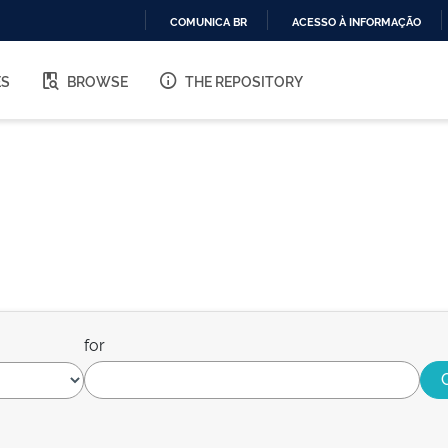
COMUNICA BR
ACESSO À INFORMAÇÃO
IR
PARA
ES
BROWSE
THE REPOSITORY
O
CONTEÚDO
for