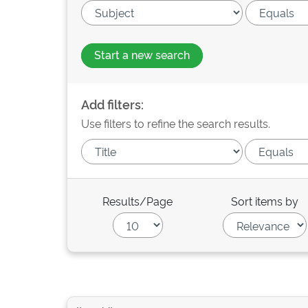
Start a new search
Add filters:
Use filters to refine the search results.
Results/Page
Sort items by