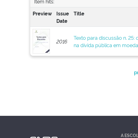
Item hits:
Preview
Issue
Title
Date
Texto para discussão n. 25: 
2016
na dívida pública em moeda
p
A ESCO