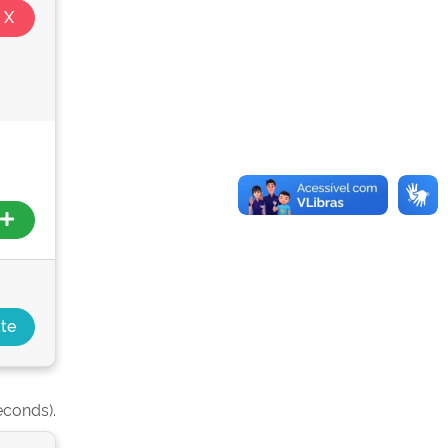
econds).