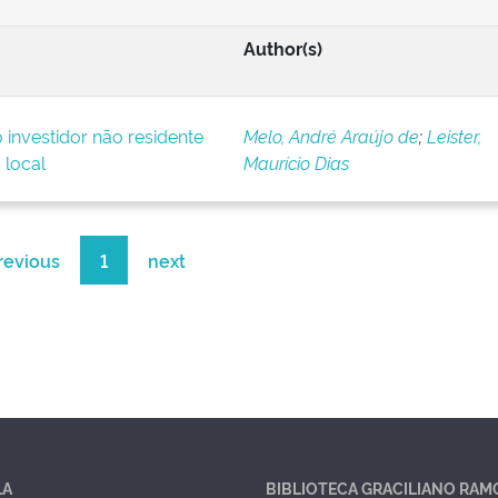
Author(s)
o investidor não residente
Melo, André Araújo de
;
Leister,
 local
Maurício Dias
revious
1
next
LA
BIBLIOTECA GRACILIANO RAM