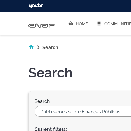
Skip navigation
HOME
COMMUNITI
Search
Search
Search:
Current filters: