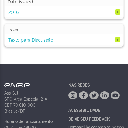
Date issued
2016
1
Type
Texto para Discussão
1
NAS REDES
Asa Sul
SPO Área Especial 2-A
CEP 70.610-900
ACESSIBILIDADE
Brasília/DF
DEIXE SEU FEEDBACK
Horário de funcionamento
Compartilhe conosco
se nossos
08h00 às 18h00