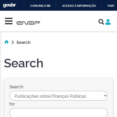
COMUNICA BR
ACESSO À INFORMAÇÃO
PARTI
Skip navigation
IR
PARA
O
CONTEÚDO
Search
Search
Search:
for