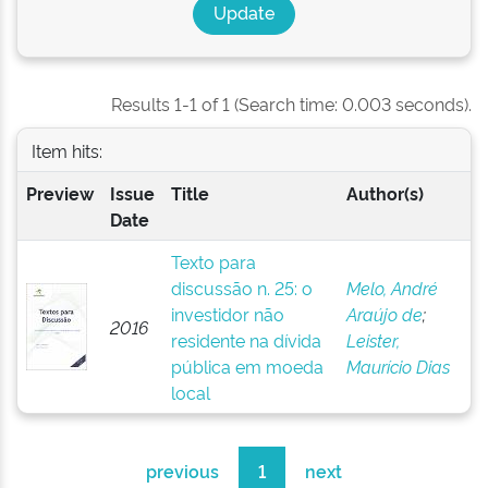
Results 1-1 of 1 (Search time: 0.003 seconds).
Item hits:
Preview
Issue
Title
Author(s)
Date
Texto para
discussão n. 25: o
Melo, André
investidor não
Araújo de
;
2016
residente na dívida
Leister,
pública em moeda
Maurício Dias
local
previous
1
next