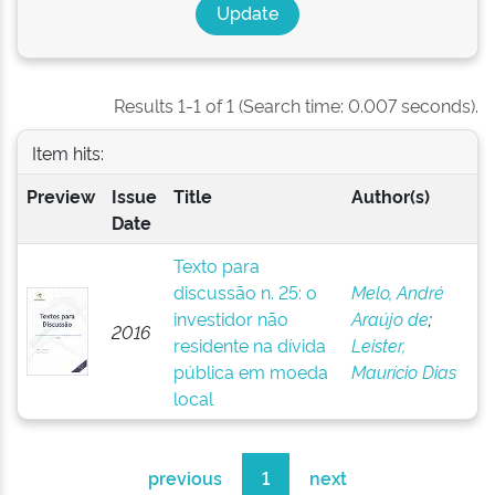
Results 1-1 of 1 (Search time: 0.007 seconds).
Item hits:
Preview
Issue
Title
Author(s)
Date
Texto para
discussão n. 25: o
Melo, André
investidor não
Araújo de
;
2016
residente na dívida
Leister,
pública em moeda
Maurício Dias
local
previous
1
next