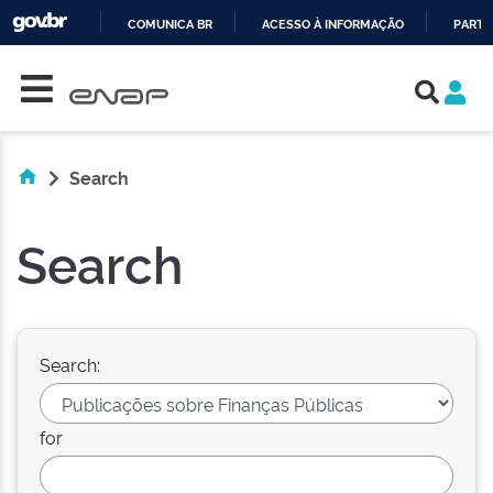
COMUNICA BR
ACESSO À INFORMAÇÃO
PARTI
Skip navigation
IR
PARA
O
CONTEÚDO
Search
Search
Search:
for