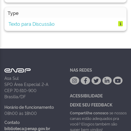
Type
Texto para Discussão
1
NAS REDES
Asa Sul
SPO Área Especial 2-A
CEP 70.610-900
ACESSIBILIDADE
Brasília/DF
DEIXE SEU FEEDBACK
Horário de funcionamento
Compartilhe conosco
se nossos
08h00 às 18h00
canais estão adequados pra
Contato
você? Elogios também são
biblioteca@enap.gov.br
super bem vindos!