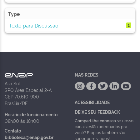
Type
Texto para Discussão
1
NAS REDES
Asa Sul
SPO Área Especial 2-A
CEP 70.610-900
ACESSIBILIDADE
Brasília/DF
DEIXE SEU FEEDBACK
Horário de funcionamento
Compartilhe conosco
se nossos
08h00 às 18h00
canais estão adequados pra
Contato
você? Elogios também são
biblioteca@enap.gov.br
super bem vindos!