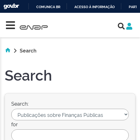
COMUNICA BR
ACESSO À INFORMAÇÃO
PARTI
Skip navigation
IR
PARA
O
CONTEÚDO
Search
Search
Search:
for