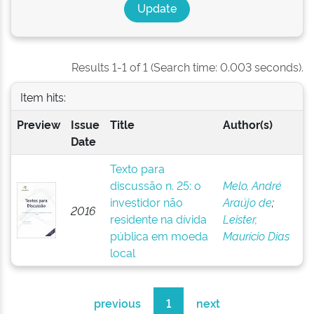
Results 1-1 of 1 (Search time: 0.003 seconds).
Item hits:
Preview
Issue
Title
Author(s)
Date
Texto para
discussão n. 25: o
Melo, André
investidor não
Araújo de
;
2016
residente na dívida
Leister,
pública em moeda
Maurício Dias
local
previous
1
next