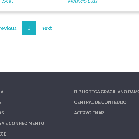
 local
Maurício Dias
revious
1
next
LA
BIBLIOTECA GRACILIANO RAM
S
CENTRAL DE CONTEÚDO
OS
ACERVO ENAP
SA E CONHECIMENTO
ECE