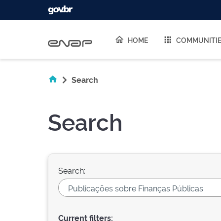
Skip navigation
HOME
COMMUNITI
Search
Search
Search:
Current filters: