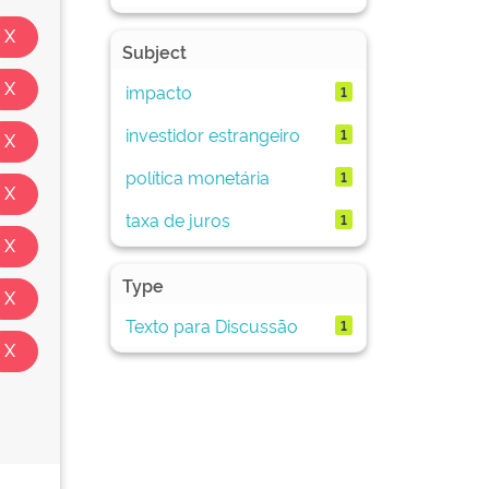
Subject
impacto
1
investidor estrangeiro
1
política monetária
1
taxa de juros
1
Type
Texto para Discussão
1