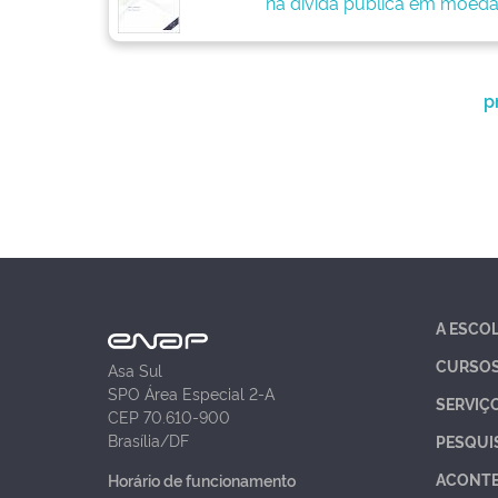
na dívida pública em moeda
p
A ESCO
CURSO
Asa Sul
SPO Área Especial 2-A
SERVIÇ
CEP 70.610-900
Brasília/DF
PESQUI
ACONT
Horário de funcionamento