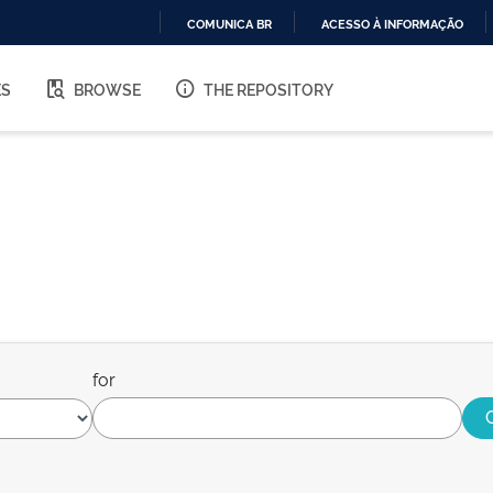
COMUNICA BR
ACESSO À INFORMAÇÃO
IR
PARA
ES
BROWSE
THE REPOSITORY
O
CONTEÚDO
for