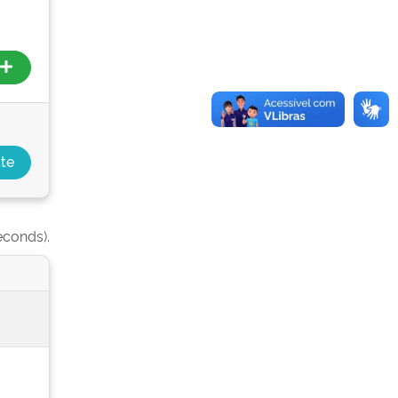
econds).