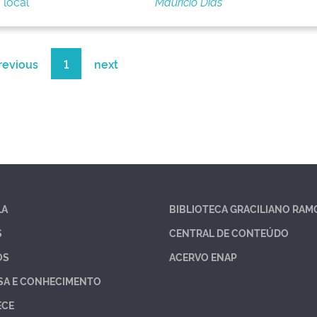
 local
Maurício Dias
revious
1
next
LA
BIBLIOTECA GRACILIANO RAM
S
CENTRAL DE CONTEÚDO
OS
ACERVO ENAP
SA E CONHECIMENTO
ECE