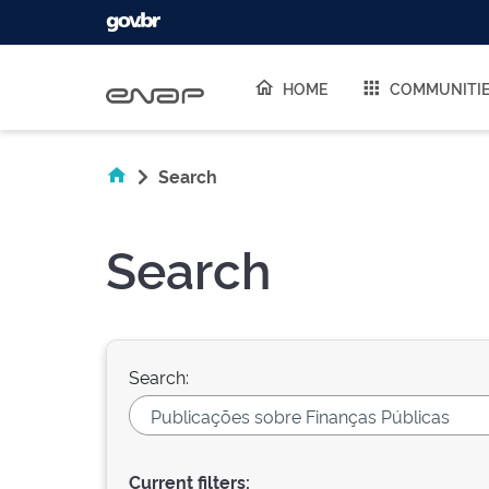
Skip navigation
HOME
COMMUNITI
Search
Search
Search:
Current filters: