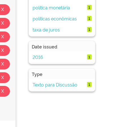
política monetária
1
políticas econômicas
1
taxa de juros
1
Date issued
2016
1
Type
Texto para Discussão
1