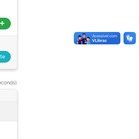
econds).