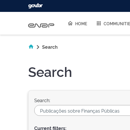
Skip navigation
HOME
COMMUNITI
Search
Search
Search:
Current filters: