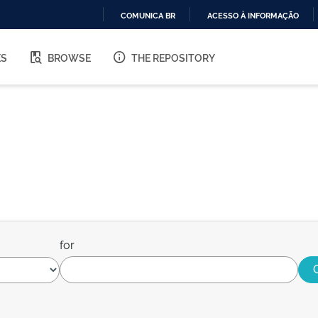
COMUNICA BR
ACESSO À INFORMAÇÃO
IR
PARA
ES
BROWSE
THE REPOSITORY
O
CONTEÚDO
for