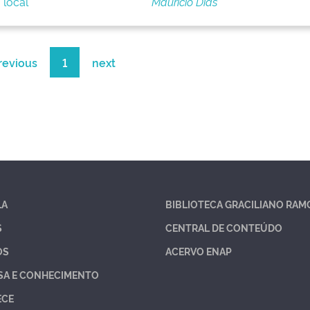
 local
Maurício Dias
revious
1
next
LA
BIBLIOTECA GRACILIANO RAM
S
CENTRAL DE CONTEÚDO
OS
ACERVO ENAP
SA E CONHECIMENTO
ECE