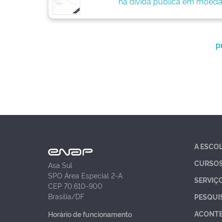
na dívida pública em moeda
p
A ESCO
CURSO
Asa Sul
SPO Área Especial 2-A
SERVIÇ
CEP 70.610-900
Brasília/DF
PESQUI
ACONT
Horário de funcionamento