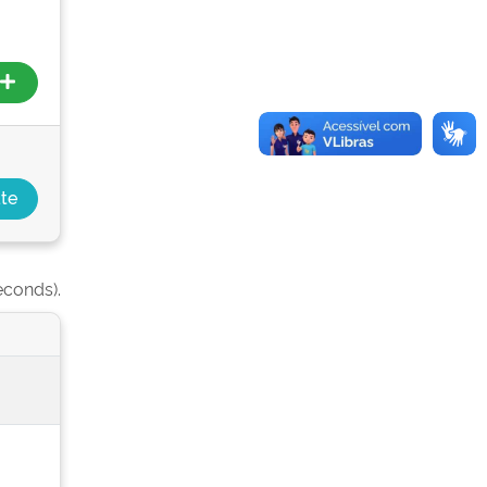
econds).