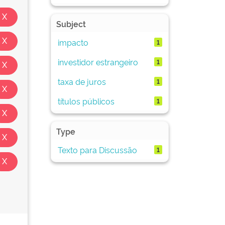
Subject
impacto
1
investidor estrangeiro
1
taxa de juros
1
títulos públicos
1
Type
Texto para Discussão
1