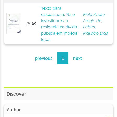
Texto para
discussão n. 25: o
Melo, André
investidor não
Araújo de
;
2016
residente na dívida
Leister,
pública em moeda
Maurício Dias
local
previous
1
next
Discover
Author