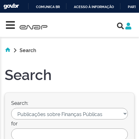
COMUNICA BR
ACESSO À INFORMAÇÃO
PARTI
Skip navigation
IR
PARA
O
CONTEÚDO
Search
Search
Search:
for