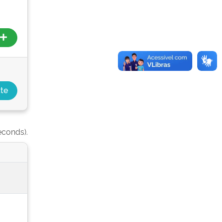
econds).