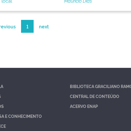
 local
Maurício Dias
revious
1
next
LA
BIBLIOTECA GRACILIANO RAM
S
CENTRAL DE CONTEÚDO
OS
ACERVO ENAP
SA E CONHECIMENTO
ECE