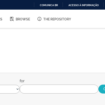
COMUNICA BR
ACESSO À INFORMAÇÃO
IR
PARA
ES
BROWSE
THE REPOSITORY
O
CONTEÚDO
for