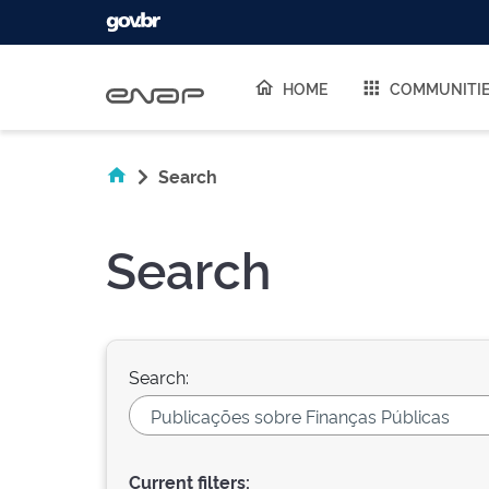
Skip navigation
HOME
COMMUNITI
Search
Search
Search:
Current filters: