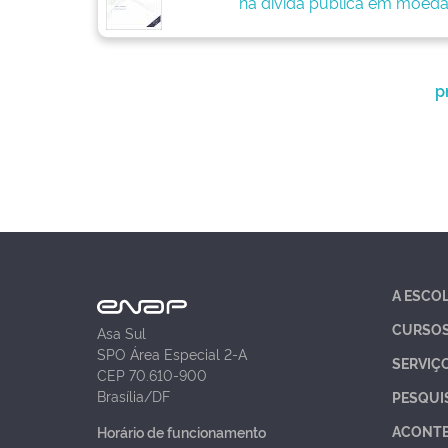
na dívida pública em moeda
p
A ESCO
CURSO
Asa Sul
SPO Área Especial 2-A
SERVIÇ
CEP 70.610-900
Brasília/DF
PESQUI
ACONT
Horário de funcionamento