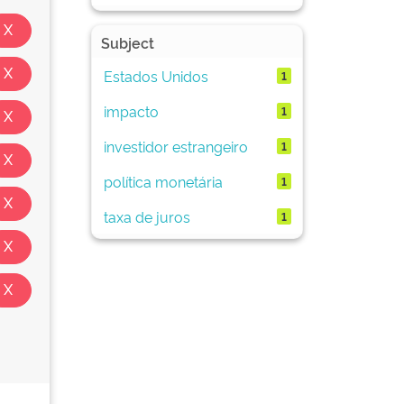
Subject
Estados Unidos
1
impacto
1
investidor estrangeiro
1
política monetária
1
taxa de juros
1