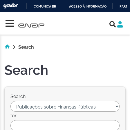
COMUNICA BR
ACESSO À INFORMAÇÃO
PARTI
Skip navigation
IR
PARA
O
CONTEÚDO
Search
Search
Search:
for