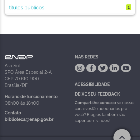
títulos públicos
1
NAS REDES
Asa Sul
SPO Área Especial 2-A
CEP 70.610-900
ACESSIBILIDADE
Brasília/DF
DEIXE SEU FEEDBACK
Horário de funcionamento
Compartilhe conosco
se nossos
08h00 às 18h00
canais estão adequados pra
Contato
você? Elogios também são
biblioteca@enap.gov.br
super bem vindos!