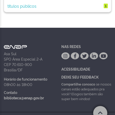
títulos públicos
1
NAS REDES
Asa Sul
SPO Área Especial 2-A
CEP 70.610-900
ACESSIBILIDADE
Brasília/DF
DEIXE SEU FEEDBACK
Horário de funcionamento
Compartilhe conosco
se nossos
08h00 às 18h00
canais estão adequados pra
Contato
você? Elogios também são
biblioteca@enap.gov.br
super bem vindos!