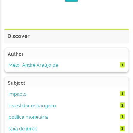
Discover
Author
Melo, André Araújo de
1
Subject
impacto
1
investidor estrangeiro
1
política monetária
1
taxa de juros
1