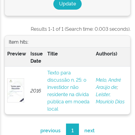
Results 1-1 of 1 (Search time: 0.003 seconds).
Item hits:
Preview
Issue
Title
Author(s)
Date
Texto para
discussão n. 25: o
Melo, André
investidor não
Araújo de
;
2016
residente na dívida
Leister,
pública em moeda
Maurício Dias
local
previous
1
next