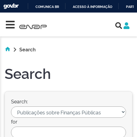
COMUNICA BR
ACESSO À INFORMAÇÃO
PARTI
Skip navigation
IR
PARA
O
CONTEÚDO
Search
Search
Search:
for