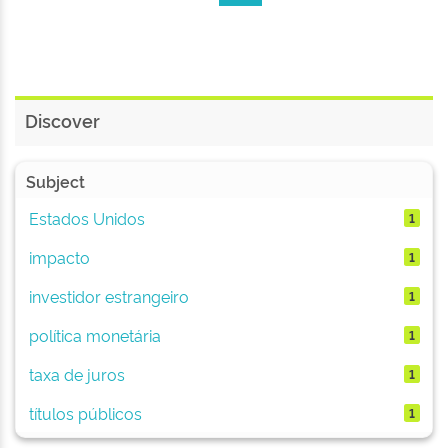
Discover
Subject
Estados Unidos
1
impacto
1
investidor estrangeiro
1
política monetária
1
taxa de juros
1
títulos públicos
1