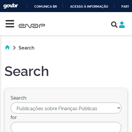
COMUNICA BR
ACESSO À INFORMAÇÃO
PARTI
Skip navigation
IR
PARA
O
CONTEÚDO
Search
Search
Search:
for