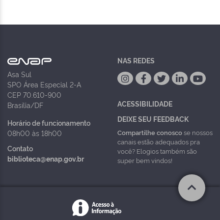
NAS REDES
Asa Sul
SPO Área Especial 2-A
CEP 70.610-900
ACESSIBILIDADE
Brasília/DF
DEIXE SEU FEEDBACK
Horário de funcionamento
Compartilhe conosco
se nossos
08h00 às 18h00
canais estão adequados pra
Contato
você? Elogios também são
biblioteca@enap.gov.br
super bem vindos!