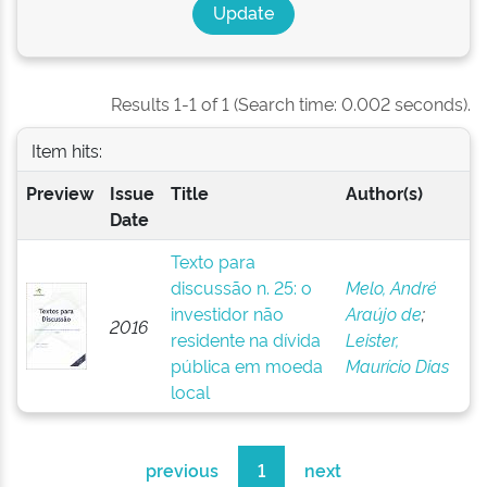
Results 1-1 of 1 (Search time: 0.002 seconds).
Item hits:
Preview
Issue
Title
Author(s)
Date
Texto para
discussão n. 25: o
Melo, André
investidor não
Araújo de
;
2016
residente na dívida
Leister,
pública em moeda
Maurício Dias
local
previous
1
next