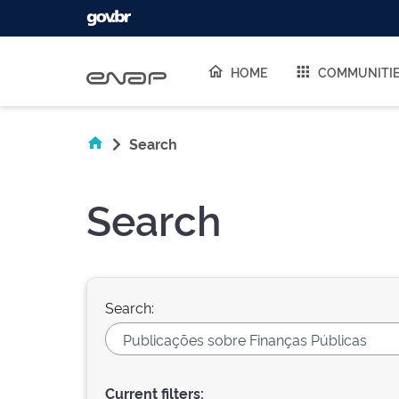
Skip navigation
HOME
COMMUNITI
Search
Search
Search:
Current filters: