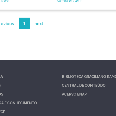
 local
Maurício Dias
revious
1
next
LA
BIBLIOTECA GRACILIANO RAM
S
CENTRAL DE CONTEÚDO
OS
ACERVO ENAP
SA E CONHECIMENTO
ECE