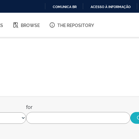
COMUNICA BR
ACESSO À INFORMAÇÃO
IR
PARA
ES
BROWSE
THE REPOSITORY
O
CONTEÚDO
for