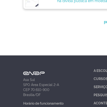
na dívida pública em moeda
p
A ESCO
CURSO
Asa Sul
SPO Área Especial 2-A
SERVIÇ
CEP 70.610-900
Brasília/DF
PESQUI
ACONT
Horário de funcionamento