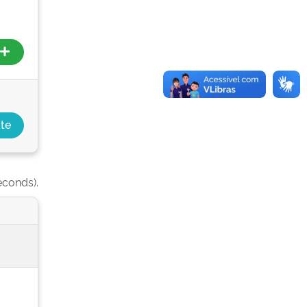
econds).