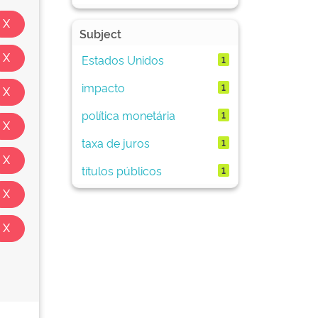
Subject
Estados Unidos
1
impacto
1
política monetária
1
taxa de juros
1
títulos públicos
1