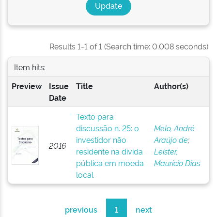
Results 1-1 of 1 (Search time: 0.008 seconds).
Item hits:
Preview
Issue
Title
Author(s)
Date
Texto para
discussão n. 25: o
Melo, André
investidor não
Araújo de
;
2016
residente na dívida
Leister,
pública em moeda
Maurício Dias
local
previous
1
next