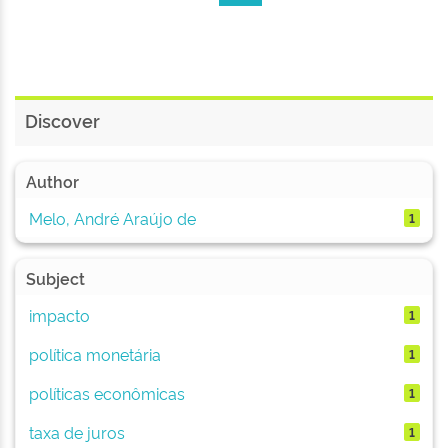
Discover
Author
Melo, André Araújo de
1
Subject
impacto
1
política monetária
1
políticas econômicas
1
taxa de juros
1