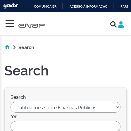
COMUNICA BR
ACESSO À INFORMAÇÃO
PARTI
Skip navigation
IR
PARA
O
CONTEÚDO
Search
Search
Search:
for