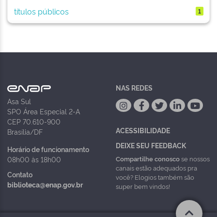
títulos públicos
1
NAS REDES
Asa Sul
SPO Área Especial 2-A
CEP 70.610-900
ACESSIBILIDADE
Brasília/DF
DEIXE SEU FEEDBACK
Horário de funcionamento
Compartilhe conosco
se nossos
08h00 às 18h00
canais estão adequados pra
Contato
você? Elogios também são
biblioteca@enap.gov.br
super bem vindos!