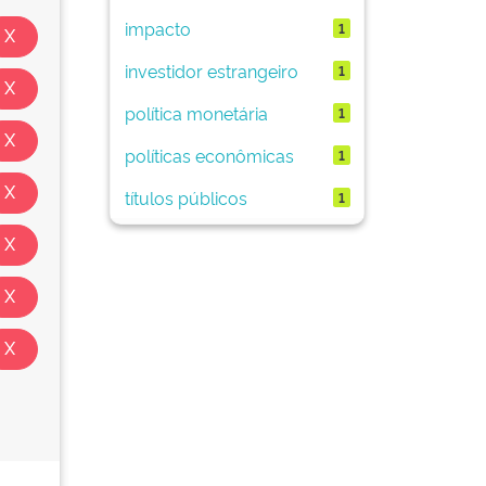
impacto
1
investidor estrangeiro
1
política monetária
1
políticas econômicas
1
títulos públicos
1