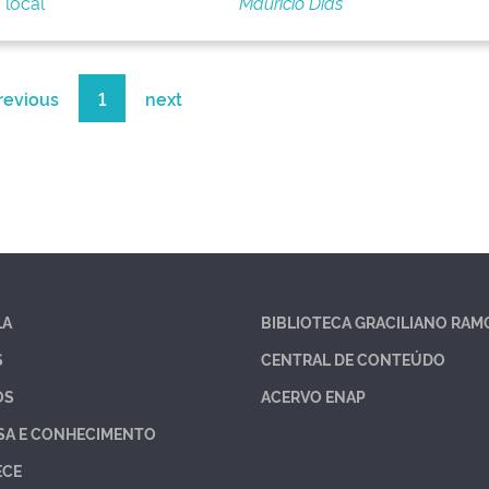
 local
Maurício Dias
revious
1
next
LA
BIBLIOTECA GRACILIANO RAM
S
CENTRAL DE CONTEÚDO
OS
ACERVO ENAP
SA E CONHECIMENTO
ECE