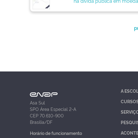
na dívida pública em moeda
p
A ESCO
CURSO
Asa Sul
SPO Área Especial 2-A
SERVIÇ
CEP 70.610-900
Brasília/DF
PESQUI
ACONT
Horário de funcionamento