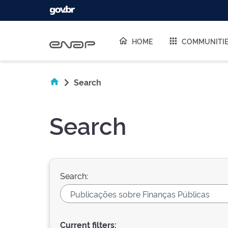
Skip navigation
HOME
COMMUNITI
Search
Search
Search:
Current filters: