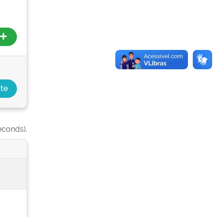
econds).