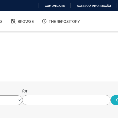
COMUNICA BR
ACESSO À INFORMAÇÃO
IR
PARA
ES
BROWSE
THE REPOSITORY
O
CONTEÚDO
for