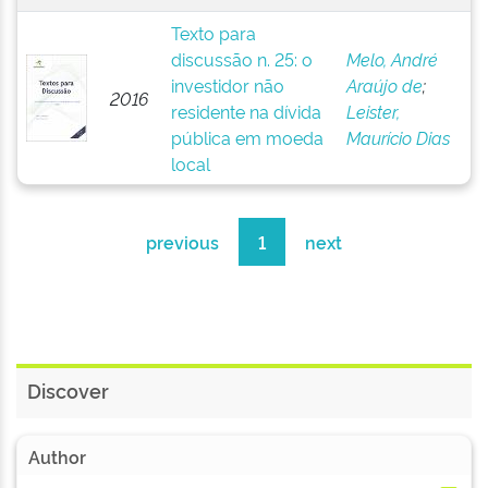
Texto para
discussão n. 25: o
Melo, André
investidor não
Araújo de
;
2016
residente na dívida
Leister,
pública em moeda
Maurício Dias
local
previous
1
next
Discover
Author