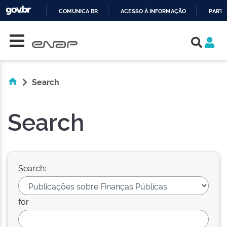
COMUNICA BR
ACESSO À INFORMAÇÃO
PARTI
Skip navigation
IR
PARA
O
CONTEÚDO
Search
Search
Search:
for