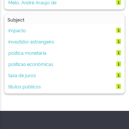
Melo, André Araújo de
1
Subject
impacto
1
investidor estrangeiro
1
política monetária
1
políticas econômicas
1
taxa de juros
1
títulos públicos
1