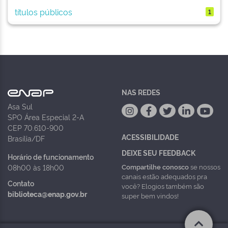
títulos públicos
1
NAS REDES
Asa Sul
SPO Área Especial 2-A
CEP 70.610-900
ACESSIBILIDADE
Brasília/DF
DEIXE SEU FEEDBACK
Horário de funcionamento
Compartilhe conosco
se nossos
08h00 às 18h00
canais estão adequados pra
Contato
você? Elogios também são
biblioteca@enap.gov.br
super bem vindos!