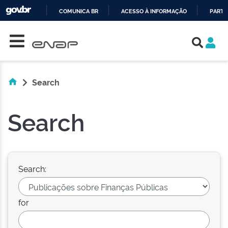
COMUNICA BR
ACESSO À INFORMAÇÃO
PARTI
Skip navigation
IR
PARA
O
CONTEÚDO
Search
Search
Search:
for