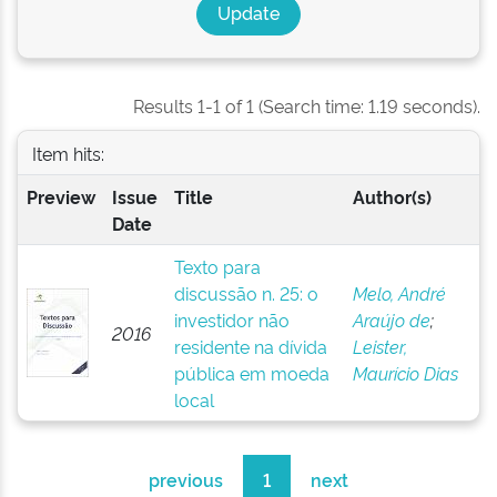
Results 1-1 of 1 (Search time: 1.19 seconds).
Item hits:
Preview
Issue
Title
Author(s)
Date
Texto para
discussão n. 25: o
Melo, André
investidor não
Araújo de
;
2016
residente na dívida
Leister,
pública em moeda
Maurício Dias
local
previous
1
next