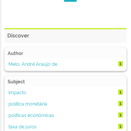
Discover
Author
Melo, André Araújo de
1
Subject
impacto
1
política monetária
1
políticas econômicas
1
taxa de juros
1