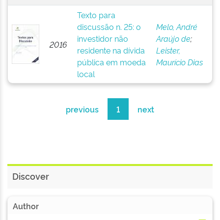
Texto para
discussão n. 25: o
Melo, André
investidor não
Araújo de
;
2016
residente na dívida
Leister,
pública em moeda
Maurício Dias
local
previous
1
next
Discover
Author