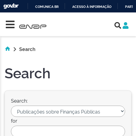
COMUNICA BR
ACESSO À INFORMAÇÃO
PARTI
Skip navigation
IR
PARA
O
CONTEÚDO
Search
Search
Search:
for