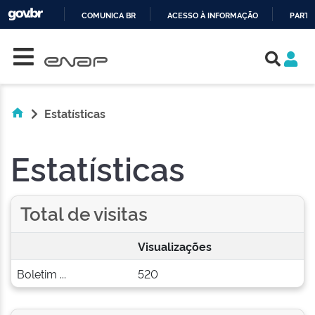
COMUNICA BR
ACESSO À INFORMAÇÃO
PARTI
Skip navigation
IR
PARA
O
CONTEÚDO
Estatísticas
Estatísticas
Total de visitas
Visualizações
Boletim ...
520