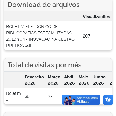
Download de arquivos
Visualizações
BOLETIM ELETRONICO DE
BIBLIOGRAFIAS ESPECIALIZADAS
207
2012 n.04 - INOVACAO NA GESTAO
PUBLICA.pdf
Total de visitas por mês
Fevereiro
Março
Abril
Maio
Junho
Ju
2026
2026
2026
2026
2026
20
Boletim
35
27
17
23
41
14
...