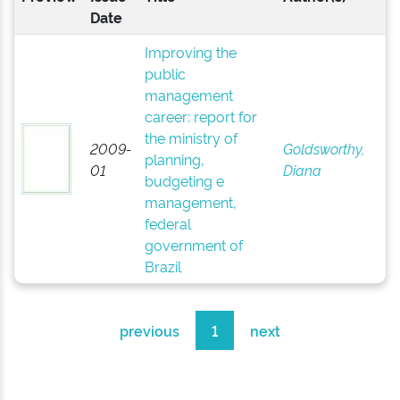
Date
Improving the
public
management
career: report for
the ministry of
2009-
Goldsworthy,
planning,
01
Diana
budgeting e
management,
federal
government of
Brazil
previous
1
next