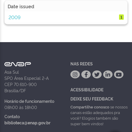
Date issued
2009
1
NAS REDES
Asa Sul
SPO Área Especial 2-A
CEP 70.610-900
ACESSIBILIDADE
Brasília/DF
DEIXE SEU FEEDBACK
Horário de funcionamento
Compartilhe conosco
se nossos
08h00 às 18h00
canais estão adequados pra
Contato
você? Elogios também são
biblioteca@enap.gov.br
super bem vindos!