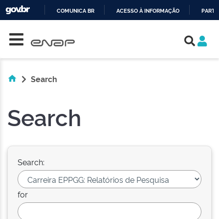
COMUNICA BR
ACESSO À INFORMAÇÃO
PARTI
Skip navigation
IR
PARA
O
CONTEÚDO
Search
Search
Search:
for