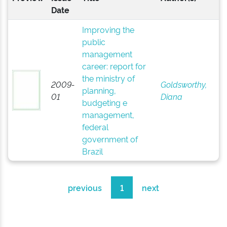
Date
Improving the
public
management
career: report for
the ministry of
2009-
Goldsworthy,
planning,
01
Diana
budgeting e
management,
federal
government of
Brazil
previous
1
next