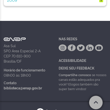
NAS REDES
Asa Sul
SPO Área Especial 2-A
CEP 70.610-900
ACESSIBILIDADE
Brasília/DF
DEIXE SEU FEEDBACK
Horário de funcionamento
Compartilhe conosco
se nossos
08h00 às 18h00
canais estão adequados pra
Contato
você? Elogios também são
biblioteca@enap.gov.br
super bem vindos!