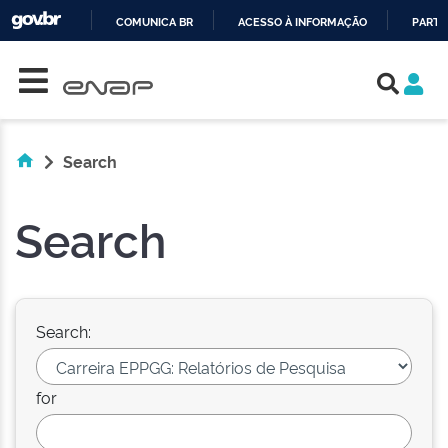
COMUNICA BR
ACESSO À INFORMAÇÃO
PARTI
Skip navigation
IR
PARA
O
CONTEÚDO
Search
Search
Search:
for