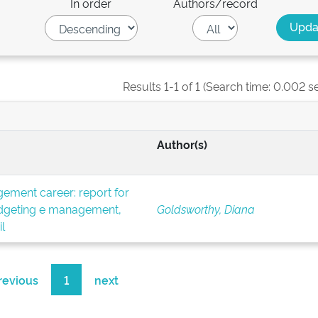
In order
Authors/record
Results 1-1 of 1 (Search time: 0.002 s
Author(s)
ement career: report for
budgeting e management,
Goldsworthy, Diana
l
revious
1
next