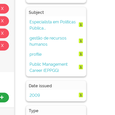
Subject
Especialista em Políticas
1
Pública...
gestão de recursos
1
humanos
profile
1
Public Management
1
Career (EPPGG)
Date issued
2009
1
Type