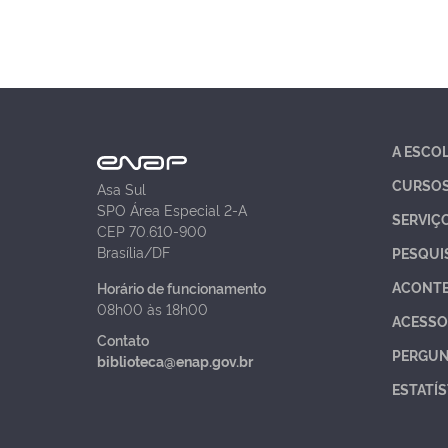
A ESCO
CURSO
Asa Sul
SPO Área Especial 2-A
SERVIÇ
CEP 70.610-900
Brasília/DF
PESQUI
ACONT
Horário de funcionamento
08h00 às 18h00
ACESSO
Contato
PERGUN
biblioteca@enap.gov.br
ESTATÍS