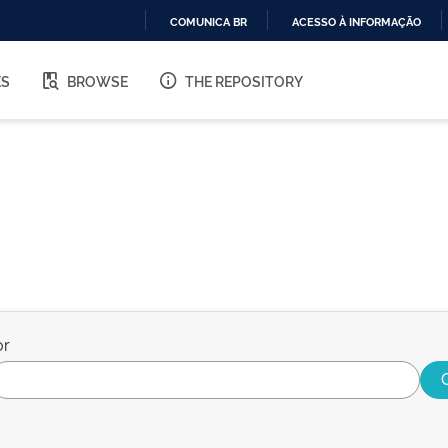
COMUNICA BR
ACESSO À INFORMAÇÃO
IR
PARA
ES
BROWSE
THE REPOSITORY
O
CONTEÚDO
or