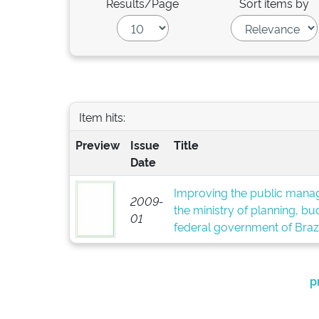
Results/Page
Sort items by
Item hits:
Preview
Issue
Title
Date
Improving the public manag
2009-
the ministry of planning, 
01
federal government of Brazi
p