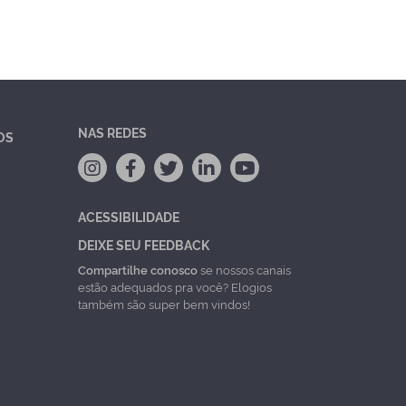
NAS REDES
OS
ACESSIBILIDADE
DEIXE SEU FEEDBACK
Compartilhe conosco
se nossos canais
estão adequados pra você? Elogios
também são super bem vindos!