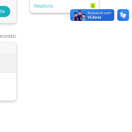
Relatório
1
econds).