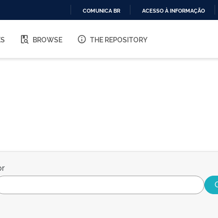
COMUNICA BR
ACESSO À INFORMAÇÃO
IR
PARA
ES
BROWSE
THE REPOSITORY
O
CONTEÚDO
or