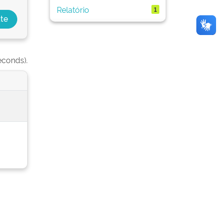
Relatório
1
econds).