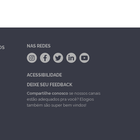
NAS REDES
OS
ACESSIBILIDADE
DEIXE SEU FEEDBACK
Compartilhe conosco
se nossos canais
estão adequados pra você? Elogios
também são super bem vindos!