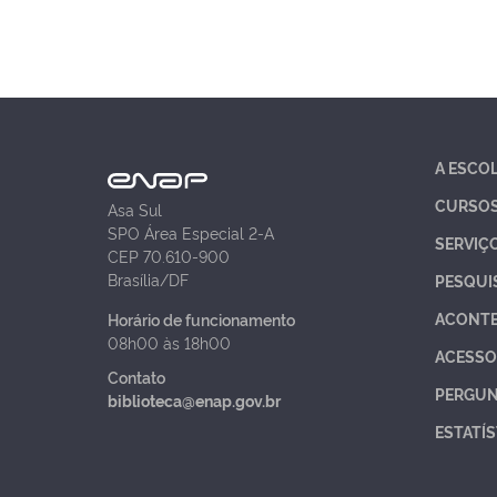
A ESCO
CURSO
Asa Sul
SPO Área Especial 2-A
SERVIÇ
CEP 70.610-900
Brasília/DF
PESQUI
ACONT
Horário de funcionamento
08h00 às 18h00
ACESSO
Contato
PERGUN
biblioteca@enap.gov.br
ESTATÍS