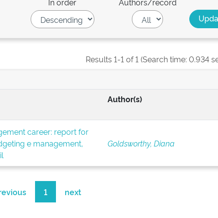
In order
Authors/record
Results 1-1 of 1 (Search time: 0.934 s
Author(s)
ement career: report for
budgeting e management,
Goldsworthy, Diana
l
revious
1
next