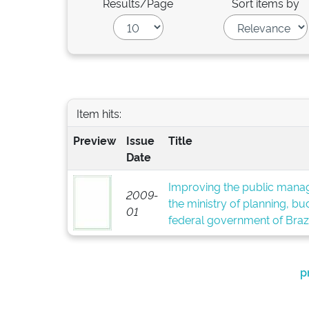
Results/Page
Sort items by
Item hits:
Preview
Issue
Title
Date
Improving the public manag
2009-
the ministry of planning, 
01
federal government of Brazi
p