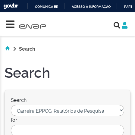
COMUNICA BR
ACESSO À INFORMAÇÃO
PARTI
Skip navigation
IR
PARA
O
CONTEÚDO
Search
Search
Search:
for