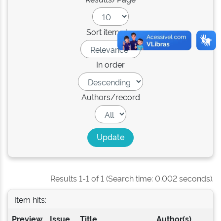
Sort items by
In order
Authors/record
Results 1-1 of 1 (Search time: 0.002 seconds).
Item hits:
Preview
Issue
Title
Author(s)