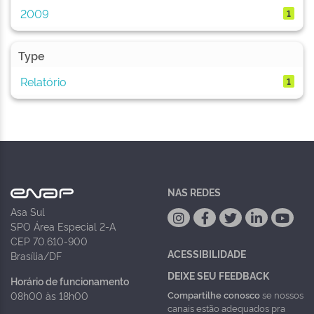
2009
1
Type
Relatório
1
NAS REDES
Asa Sul
SPO Área Especial 2-A
CEP 70.610-900
ACESSIBILIDADE
Brasília/DF
DEIXE SEU FEEDBACK
Horário de funcionamento
Compartilhe conosco
se nossos
08h00 às 18h00
canais estão adequados pra