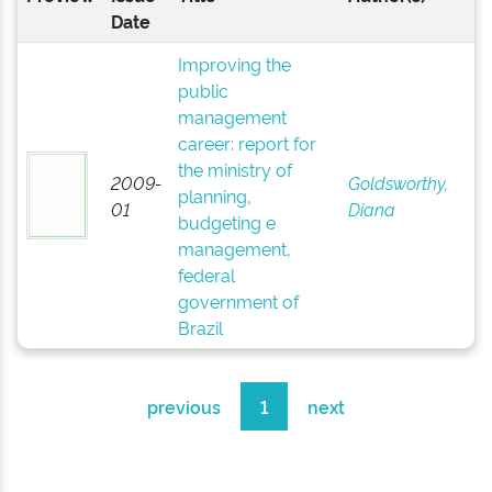
Date
Improving the
public
management
career: report for
the ministry of
2009-
Goldsworthy,
planning,
01
Diana
budgeting e
management,
federal
government of
Brazil
previous
1
next