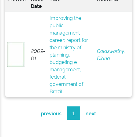
Date
Improving the
public
management
career: report for
the ministry of
2009-
Goldsworthy,
planning,
01
Diana
budgeting e
management,
federal
government of
Brazil
previous
1
next