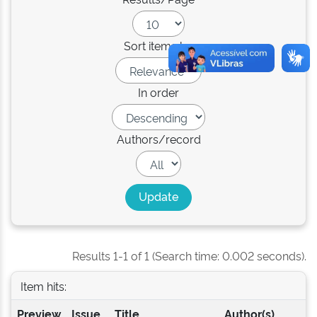
Sort items by
In order
Authors/record
Results 1-1 of 1 (Search time: 0.002 seconds).
Item hits:
Preview
Issue
Title
Author(s)