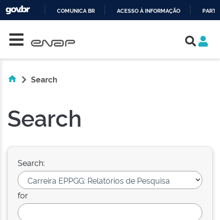
COMUNICA BR
ACESSO À INFORMAÇÃO
PARTI
Skip navigation
IR
PARA
O
CONTEÚDO
Search
Search
Search:
for