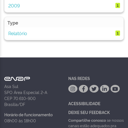
2009
1
Type
Relatório
1
NAS REDES
Asa Sul
SPO Área Especial 2-A
CEP 70.610-900
ACESSIBILIDADE
Brasília/DF
DEIXE SEU FEEDBACK
Horário de funcionamento
Compartilhe conosco
se nossos
08h00 às 18h00
canais estão adequados pra