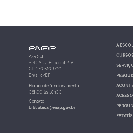
A ESCO
CURSO
Asa Sul
SPO Área Especial 2-A
SERVIÇ
CEP 70.610-900
Brasília/DF
PESQUI
ACONT
Horário de funcionamento
08h00 às 18h00
ACESSO
Contato
PERGUN
biblioteca@enap.gov.br
ESTATÍS