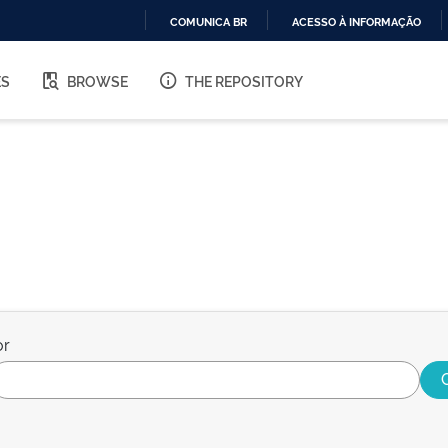
COMUNICA BR
ACESSO À INFORMAÇÃO
IR
PARA
ES
BROWSE
THE REPOSITORY
O
CONTEÚDO
or