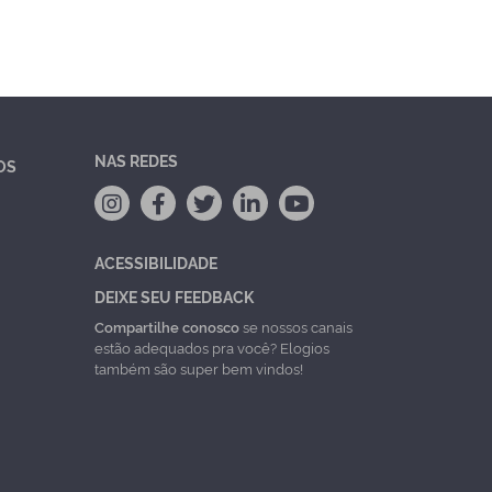
NAS REDES
OS
ACESSIBILIDADE
DEIXE SEU FEEDBACK
Compartilhe conosco
se nossos canais
estão adequados pra você? Elogios
também são super bem vindos!