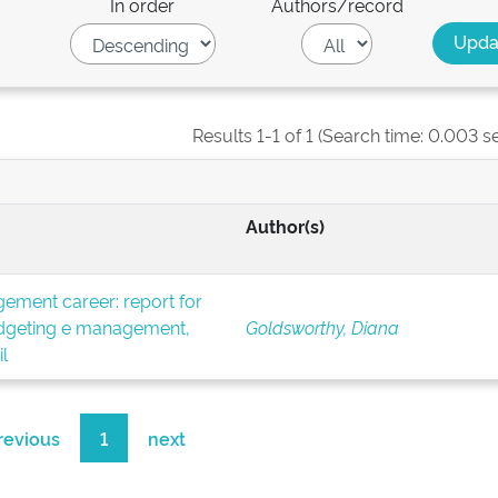
In order
Authors/record
Results 1-1 of 1 (Search time: 0.003 s
Author(s)
ement career: report for
budgeting e management,
Goldsworthy, Diana
l
revious
1
next