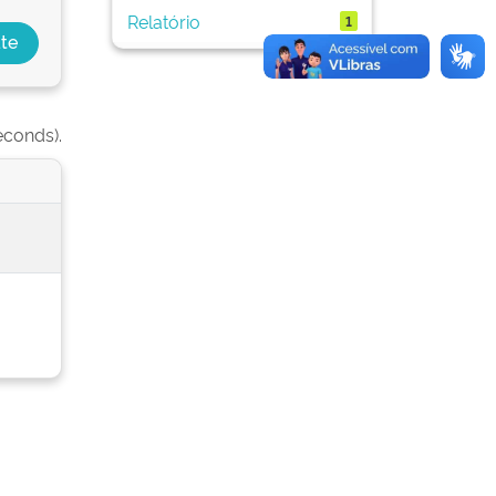
Relatório
1
econds).