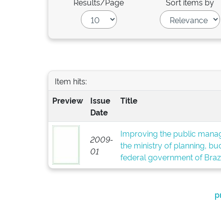
Results/Page
Sort items by
Item hits:
Preview
Issue
Title
Date
Improving the public manag
2009-
the ministry of planning, 
01
federal government of Brazi
p